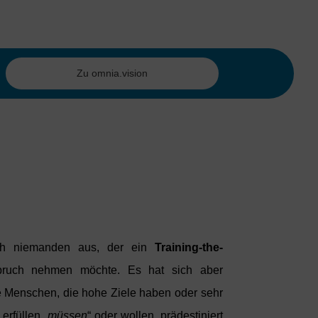
Zu omnia.vision
ich niemanden aus, der ein
Training-the-
pruch nehmen möchte. Es hat sich aber
e Menschen, die hohe Ziele haben oder sehr
rfüllen „
müssen
“ oder wollen, prädestiniert