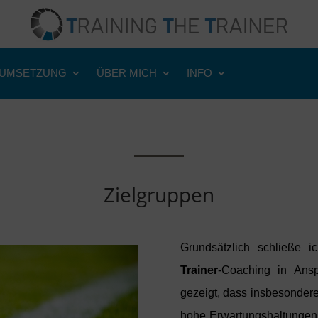
UMSETZUNG
ÜBER MICH
INFO
Zielgruppen
Grundsätzlich schließe 
Trainer
-Coaching in Ans
gezeigt, dass insbesonder
hohe Erwartungshaltungen e