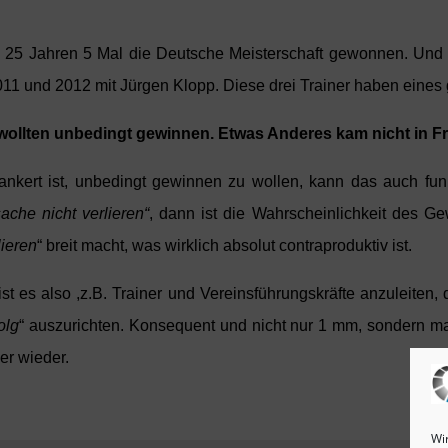
 Jahren 5 Mal die Deutsche Meisterschaft gewonnen. Und zw
011 und 2012 mit Jürgen Klopp. Diese drei Trainer haben eine
wollten unbedingt gewinnen. Etwas Anderes kam nicht in F
nkert ist, unbedingt gewinnen zu wollen, kann das auch fun
ache nicht verlieren“
, dann ist die Wahrscheinlichkeit des Ge
lieren
“ breit macht, was wirklich absolut contraproduktiv ist.
st es also ,z.B. Trainer und Vereinsführungskräfte anzuleiten,
olg
“ auszurichten. Konsequent und nicht nur 1 mm, sondern m
er wieder.
Wi