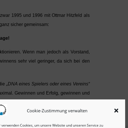
ar 1995 und 1996 mit Ottmar Hitzfeld als
s ganz sicher gemeinsam:
rage!
ktionieren. Wenn man jedoch als Vorstand,
winnens sehr viel geringer, da sich bei den
 die
„DNA eines Spielers oder eines Vereins“
aximal. Gewinnen und Erfolg, gewinnen und
Cookie-Zustimmung verwalten
r verwenden Cookies, um unsere Website und unseren Service zu