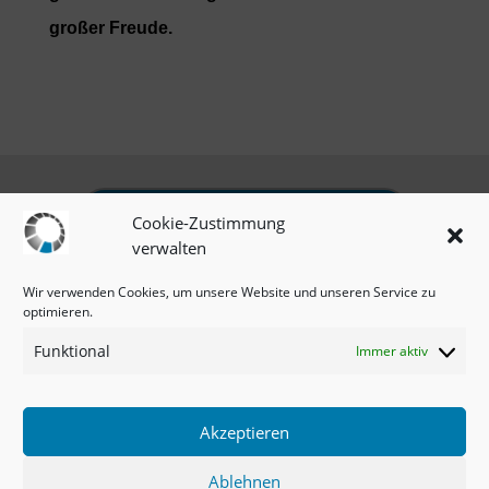
großer Freude.
omnia.vision-Unterseiten
Cookie-Zustimmung
verwalten
Impressum
|
Datenschutz
|
Cookie-Richtlinie
Wir verwenden Cookies, um unsere Website und unseren Service zu
optimieren.
Funktional
Immer aktiv
Newsletter
Copyright © 2021 - Trainingthetrainer.de
Akzeptieren
TRAININGTHETRAINER.de - Postfach
Ablehnen