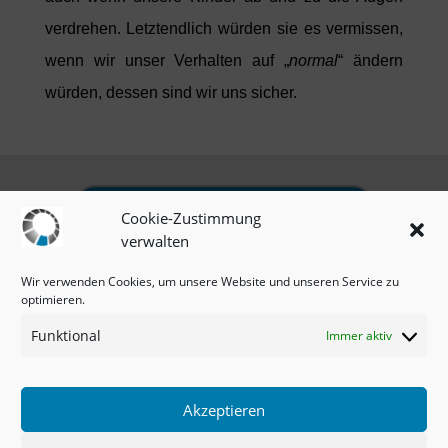
verdrehen. Letztendlich würden sie es vermissen,
wenn wir unser Verhalten auf „
normal
“ ändern
würden, dessen sind wir uns sicher.
omnia.vision-Unterseiten
Cookie-Zustimmung
verwalten
Impressum
|
Datenschutz
|
Cookie-Richtlinie
Wir verwenden Cookies, um unsere Website und unseren Service zu
optimieren.
Funktional
Immer aktiv
Newsletter
Copyright © 2021 - Trainingthetrainer.de
Akzeptieren
TRAININGTHETRAINER.de - Postfach