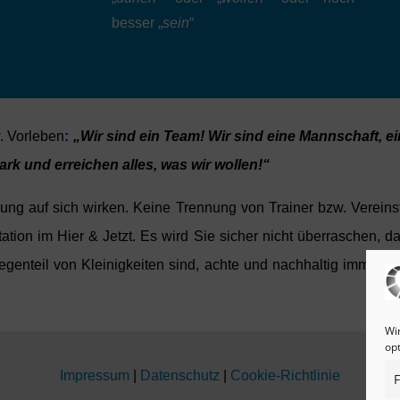
besser „
sein
“
. Vorleben
:
„Wir sind ein Team! Wir sind eine Mannschaft, 
ark und erreichen alles, was wir wollen!“
rung auf sich wirken. Keine Trennung von Trainer bzw. Vereinsf
tation im Hier & Jetzt. Es wird Sie sicher nicht überraschen, 
egenteil von Kleinigkeiten sind, achte und nachhaltig immer u
Wi
op
Impressum
|
Datenschutz
|
Cookie-Richtlinie
F