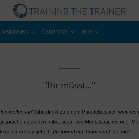
UMSETZUNG
ÜBER MICH
INFO
"Ihr müsst..."
fen-wollen-tun“
führt direkt zu einem Paradebeispiel, welches i
gesprächen gesehen habe, sogar von Mentalcoaches oder Menta
ntexten den Satz gehört
„Ihr müsst ein Team sein!“
gehört?