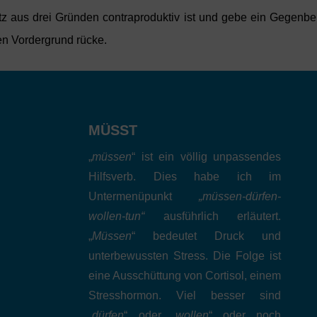
z aus drei Gründen contraproduktiv ist und gebe ein Gegenbei
en Vordergrund rücke.
MÜSST
„
müssen
“ ist ein völlig unpassendes
Hilfsverb. Dies habe ich im
Untermenüpunkt
„müssen-dürfen-
wollen-tun“
ausführlich erläutert.
„
Müssen
“ bedeutet Druck und
unterbewussten Stress. Die Folge ist
eine Ausschüttung von Cortisol, einem
Stresshormon. Viel besser sind
„
dürfen
“ oder „
wollen
“ oder noch