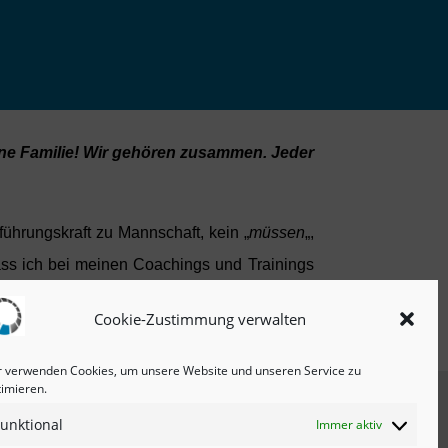
eine Familie! Wir gehören zusammen. Jeder
ührungskraft zu Mannschaft, kein „
müssen
„,
dass ich bei meinen Coachings und Trainings
nd immer wieder auf ein korrigiertes Denken
Cookie-Zustimmung verwalten
r verwenden Cookies, um unsere Website und unseren Service zu
timieren.
Newsletter
unktional
Immer aktiv